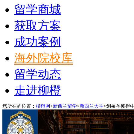
留学商城
获取方案
成功案例
海外院校库
留学动态
走进柳橙
您所在的位置：
柳橙网
>
新西兰留学
>
新西兰大学
>
剑桥圣彼得