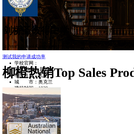
剑桥圣彼得中学
St Peter's School Cambridge
测试我的申请成功率
学校官网：
www.st-peters.school.nz/
柳橙热销
Top Sales Pro
国家/地区：新西兰
学院性质：私立
城 市：奥克兰
建校时间：1939
区 域：奥克兰
主要院系：中学
特色专业：中学