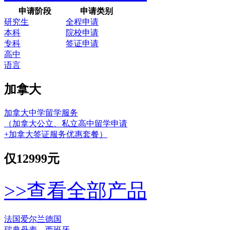
申请阶段
申请类别
研究生
全程申请
本科
院校申请
专科
签证申请
高中
语言
加拿大
加拿大中学留学服务
（加拿大公立、私立高中留学申请
+加拿大签证服务优惠套餐）
仅
12999元
>>查看全部产品
法国
爱尔兰
德国
瑞典
丹麦
西班牙