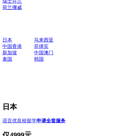
瑞士
芬兰
荷兰
挪威
日本
马来西亚
中国香港
菲律宾
新加坡
中国澳门
泰国
韩国
日本
语言优良校留学
申请全套服务
仅
4999元