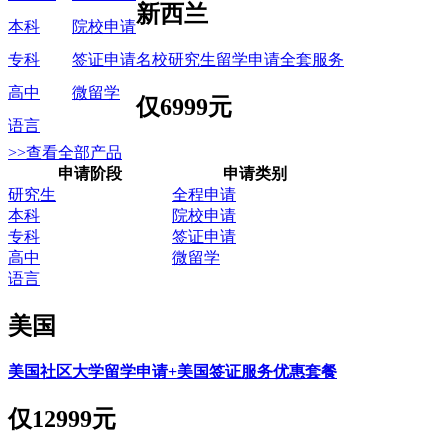
新西兰
本科
院校申请
名校研究生留学申请全套服务
专科
签证申请
高中
微留学
仅
6999元
语言
>>查看全部产品
申请阶段
申请类别
研究生
全程申请
本科
院校申请
专科
签证申请
高中
微留学
语言
美国
美国社区大学留学申请+美国签证服务优惠套餐
仅
12999元